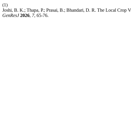
(1)
Joshi, B. K.; Thapa, P.; Prasai, B.; Bhandari, D. R. The Local Crop Va
GenResJ
2026
,
7
, 65-76.